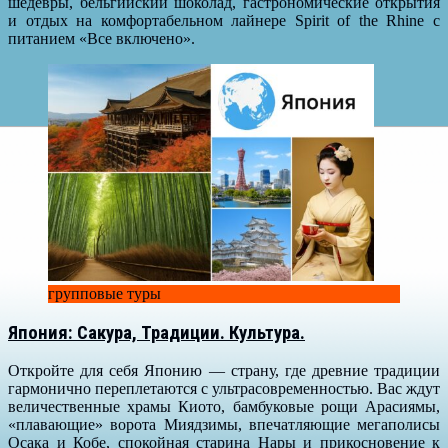
шедевры, бельгийский шоколад, гастрономические открытия
и отдых на комфортабельном лайнере Spirit of the Rhine с
питанием «Все включено».
групповые туры
Япония: Сакура, Традиции. Культура.
Откройте для себя Японию — страну, где древние традиции
гармонично переплетаются с ультрасовременностью. Вас ждут
величественные храмы Киото, бамбуковые рощи Арасиямы,
«плавающие» ворота Миядзимы, впечатляющие мегаполисы
Осака и Кобе, спокойная старина Нары и прикосновение к