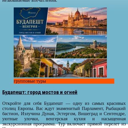
незабываемые впечатления.
групповые туры
Будапешт: город мостов и огней
Откройте для себя Будапешт — одну из самых красивых
столиц Европы. Вас ждут знаменитый Парламент, Рыбацкий
бастион, Излучина Дуная, Эстергом, Вишеград и Сентендре,
уютные улочки, венгерская кухня и насыщенная
экскурсионная программа. Тур включает прямой перелет из