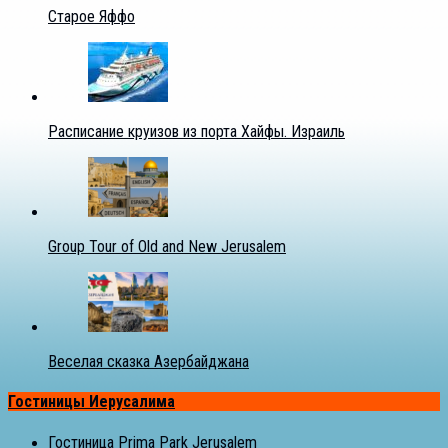
Старое Яффо
Расписание круизов из порта Хайфы. Израиль
Group Tour of Old and New Jerusalem
Веселая сказка Азербайджана
Гостиницы Иерусалима
Гостиница Prima Park Jerusalem