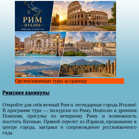
Организованные туры за границу
Римские каникулы
Откройте для себя вечный Рим и легендарные города Италии!
В программе тура — экскурсии по Риму, Неаполю и древним
Помпеям, прогулка по вечернему Риму и возможность
посетить Ватикан. Прямой перелет из Израиля, проживание в
центре города, завтраки и сопровождение русскоязычного
гида.