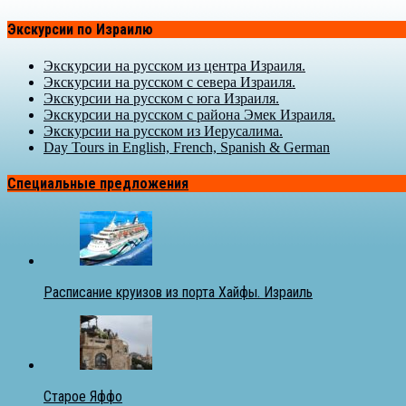
Экскурсии по Израилю
Экскурсии на русском из центра Израиля.
Экскурсии на русском с севера Израиля.
Экскурсии на русском с юга Израиля.
Экскурсии на русском с района Эмек Израиля.
Экскурсии на русском из Иерусалима.
Day Tours in English, French, Spanish & German
Специальные предложения
Расписание круизов из порта Хайфы. Израиль
Старое Яффо