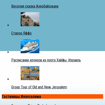
Веселая сказка Азербайджана
Старое Яффо
Расписание круизов из порта Хайфы. Израиль
Group Tour of Old and New Jerusalem
Гостиницы Иерусалима