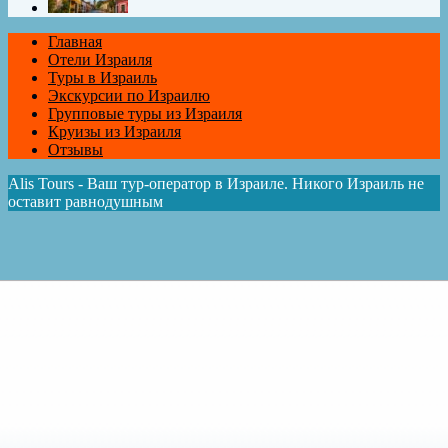
Главная
Отели Израиля
Туры в Израиль
Экскурсии по Израилю
Групповые туры из Израиля
Круизы из Израиля
Отзывы
Alis Tours - Ваш тур-оператор в Израиле. Никого Израиль не
оставит равнодушным