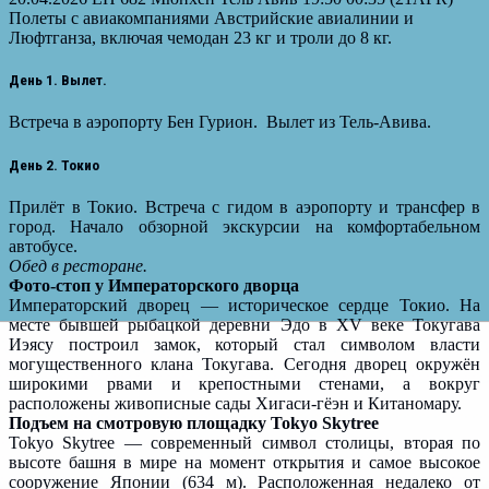
Полеты с авиакомпаниями Австрийские авиалинии и
Люфтганза, включая чемодан 23 кг и троли до 8 кг.
День 1. Вылет.
Встреча в аэропорту Бен Гурион. Вылет из Тель-Авива.
День 2. Токио
Прилёт в Токио. Встреча с гидом в аэропорту и трансфер в
город. Начало обзорной экскурсии на комфортабельном
автобусе.
Обед в ресторане.
Фото-стоп у Императорского дворца
Императорский дворец — историческое сердце Токио. На
месте бывшей рыбацкой деревни Эдо в XV веке Токугава
Иэясу построил замок, который стал символом власти
могущественного клана Токугава. Сегодня дворец окружён
широкими рвами и крепостными стенами, а вокруг
расположены живописные сады Хигаси-гёэн и Китаномару.
Подъем на смотровую площадку Tokyo Skytree
Tokyo Skytree — современный символ столицы, вторая по
высоте башня в мире на момент открытия и самое высокое
сооружение Японии (634 м). Расположенная недалеко от