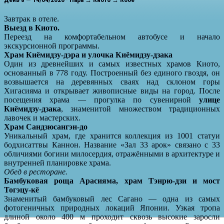
Завтрак в отеле.
Выезд в Киото.
Переезд на комфортабельном автобусе и начало
экскурсионной программы.
Храм Киёмидзу-дэра и улочка Киёмидзу-дзака
Один из древнейших и самых известных храмов Киото,
основанный в 778 году. Построенный без единого гвоздя, он
возвышается на деревянных сваях над склоном горы
Хигасияма и открывает живописные виды на город. После
посещения храма — прогулка по сувенирной
улице
Киёмидзу-дзака
, знаменитой множеством традиционных
лавочек и мастерских.
Храм Сандзюсангэн-до
Уникальный храм, где хранится коллекция из 1001 статуи
бодхисаттвы Каннон. Название «Зал 33 арок» связано с 33
обличиями богини милосердия, отражёнными в архитектуре и
внутренней планировке храма.
Обед в ресторане.
Бамбуковая роща Арасияма, храм Тэнрю-дзи и мост
Тогэцу-кё
Знаменитый бамбуковый лес Сагано — одна из самых
фотогеничных природных локаций Японии. Узкая тропа
длиной около 400 м проходит сквозь высокие заросли