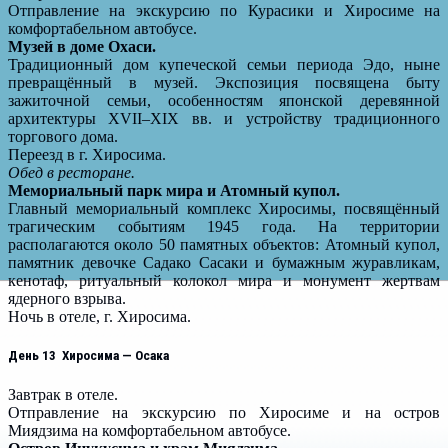
Отправление на экскурсию по Курасики и Хиросиме на
комфортабельном автобусе.
Музей в доме Охаси.
Традиционный дом купеческой семьи периода Эдо, ныне
превращённый в музей. Экспозиция посвящена быту
зажиточной семьи, особенностям японской деревянной
архитектуры XVII–XIX вв. и устройству традиционного
торгового дома.
Переезд в г. Хиросима.
Обед в ресторане.
Мемориальный парк мира и Атомный купол.
Главный мемориальный комплекс Хиросимы, посвящённый
трагическим событиям 1945 года. На территории
располагаются около 50 памятных объектов: Атомный купол,
памятник девочке Садако Сасаки и бумажным журавликам,
кенотаф, ритуальный колокол мира и монумент жертвам
ядерного взрыва.
Ночь в отеле, г. Хиросима.
День 13 Хиросима — Осака
Завтрак в отеле.
Отправление на экскурсию по Хиросиме и на остров
Миядзима на комфортабельном автобусе.