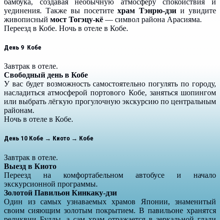
бамбука, создавая необычную атмосферу спокойствия и
уединения. Также вы посетите
храм Тэнрю-дзи
и увидите
живописный
мост Тогэцу-кё
— символ района Арасияма.
Переезд в Кобе. Ночь в отеле в Кобе.
День 9 Кобе
Завтрак в отеле.
Свободный день в Кобе
У вас будет возможность самостоятельно погулять по городу,
насладиться атмосферой портового Кобе, заняться шопингом
или выбрать лёгкую прогулочную экскурсию по центральным
районам.
Ночь в отеле в Кобе.
День 10 Кобе → Киото → Кобе
Завтрак в отеле.
Выезд в Киото
Переезд на комфортабельном автобусе и начало
экскурсионной программы.
Золотой Павильон Кинкаку-дзи
Один из самых узнаваемых храмов Японии, знаменитый
своим сияющим золотым покрытием. В павильоне хранятся
реликвии Будды, а сам храм отражается в зеркальной глади