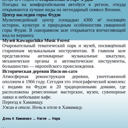
Поездка на комфортабельном автобусе в регион, откуда
открываются лучшие виды на легендарный символ Японии.
Центр наследия горы Фудзи
Мультимедийный центр площадью 4300 м² посвящён
истории, культуре и природным особенностям священной
горы Фудзи. В панорамном зале открывается впечатляющий
вид на вершину.
Музей Kawaguchiko Music Forest
Очаровательный тематический парк и музей, посвящённый
старинным музыкальным инструментам. В главном зале
представлены антикварные музыкальные шкатулки,
механические органы и автоматические инструменты,
большинство — европейского происхождения.
Историческая деревня Ияси-но-сато
Атмосферная реконструкция деревни, уничтоженной
оползнем в 1966 году. Сегодня это этнографический комплекс
с видами на Фудзи и 20 традиционными домами, где
расположены ремесленные мастерские, музеи, сувенирные
лавки и небольшие кафе.
Переезд в Хамамацу.
Ужин в отеле.
Ночь в отеле в Хамамацу.
День 6 Хаманако → Нагоя → Нара