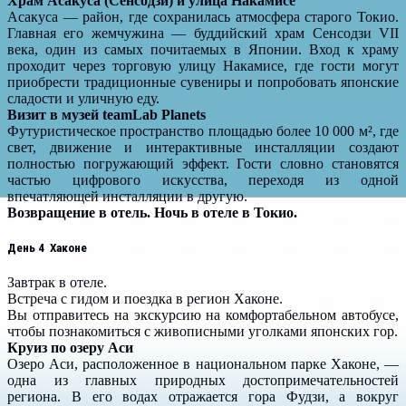
Храм Асакуса (Сенсодзи) и улица Накамисе
Асакуса — район, где сохранилась атмосфера старого Токио.
Главная его жемчужина — буддийский храм Сенсодзи VII
века, один из самых почитаемых в Японии. Вход к храму
проходит через торговую улицу Накамисе, где гости могут
приобрести традиционные сувениры и попробовать японские
сладости и уличную еду.
Визит в музей teamLab Planets
Футуристическое пространство площадью более 10 000 м², где
свет, движение и интерактивные инсталляции создают
полностью погружающий эффект. Гости словно становятся
частью цифрового искусства, переходя из одной
впечатляющей инсталляции в другую.
Возвращение в отель.
Ночь в отеле в Токио.
День 4 Хаконе
Завтрак в отеле.
Встреча с гидом и поездка в регион Хаконе.
Вы отправитесь на экскурсию на комфортабельном автобусе,
чтобы познакомиться с живописными уголками японских гор.
Круиз по озеру Аси
Озеро Аси, расположенное в национальном парке Хаконе, —
одна из главных природных достопримечательностей
региона. В его водах отражается гора Фудзи, а вокруг