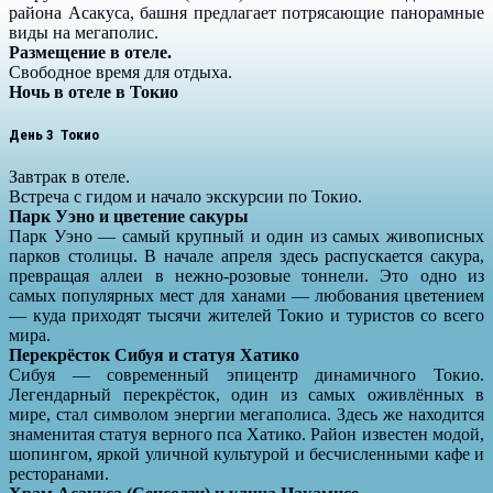
района Асакуса, башня предлагает потрясающие панорамные
виды на мегаполис.
Размещение в отеле.
Свободное время для отдыха.
Ночь в отеле в Токио
День 3 Токио
Завтрак в отеле.
Встреча с гидом и начало экскурсии по Токио.
Парк Уэно и цветение сакуры
Парк Уэно — самый крупный и один из самых живописных
парков столицы. В начале апреля здесь распускается сакура,
превращая аллеи в нежно-розовые тоннели. Это одно из
самых популярных мест для ханами — любования цветением
— куда приходят тысячи жителей Токио и туристов со всего
мира.
Перекрёсток Сибуя и статуя Хатико
Сибуя — современный эпицентр динамичного Токио.
Легендарный перекрёсток, один из самых оживлённых в
мире, стал символом энергии мегаполиса. Здесь же находится
знаменитая статуя верного пса Хатико. Район известен модой,
шопингом, яркой уличной культурой и бесчисленными кафе и
ресторанами.