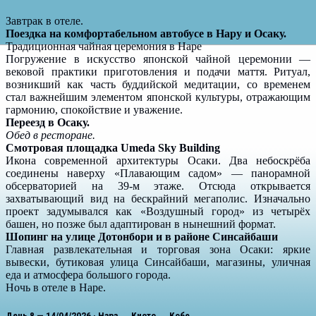
Завтрак в отеле.
Поездка на комфортабельном автобусе в Нару и Осаку.
Традиционная чайная церемония в Наре
Погружение в искусство японской чайной церемонии —
вековой практики приготовления и подачи маття. Ритуал,
возникший как часть буддийской медитации, со временем
стал важнейшим элементом японской культуры, отражающим
гармонию, спокойствие и уважение.
Переезд в Осаку.
Обед в ресторане.
Смотровая площадка Umeda Sky Building
Икона современной архитектуры Осаки. Два небоскрёба
соединены наверху «Плавающим садом» — панорамной
обсерваторией на 39-м этаже. Отсюда открывается
захватывающий вид на бескрайний мегаполис. Изначально
проект задумывался как «Воздушный город» из четырёх
башен, но позже был адаптирован в нынешний формат.
Шопинг на улице Дотонбори и в районе Синсайбаши
Главная развлекательная и торговая зона Осаки: яркие
вывески, бутиковая улица Синсайбаши, магазины, уличная
еда и атмосфера большого города.
Ночь в отеле в Наре.
День 8 — 14/04/2026 · Нара → Киото → Кобе