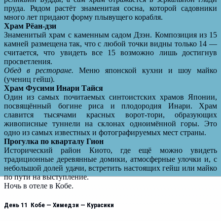
пруда. Рядом растёт знаменитая сосна, которой садовники
много лет придают форму плывущего корабля.
Храм Рёан-дзи
Знаменитый храм с каменным садом Дзэн. Композиция из 15
камней размещена так, что с любой точки видны только 14 —
считается, что увидеть все 15 возможно лишь достигнув
просветления.
Обед в ресторане.
Меню японской кухни и шоу майко
(учениц гейш).
Храм Фусими Инари Тайся
Один из самых почитаемых синтоистских храмов Японии,
посвящённый богине риса и плодородия Инари. Храм
славится тысячами красных ворот-тори, образующих
живописные туннели на склонах одноимённой горы. Это
одно из самых известных и фотографируемых мест страны.
Прогулка по кварталу Гион
Исторический район Киото, где ещё можно увидеть
традиционные деревянные домики, атмосферные улочки и, с
небольшой долей удачи, встретить настоящих гейш или майко
по пути на выступление.
Ночь в отеле в Кобе.
День 11 Кобе — Химедзи — Курасики