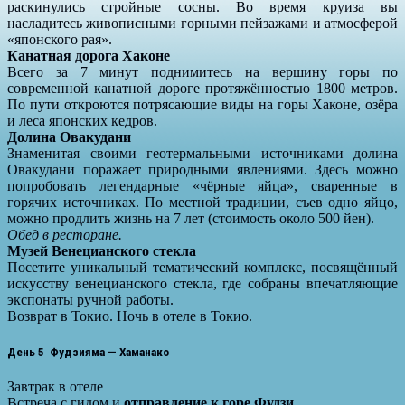
раскинулись стройные сосны. Во время круиза вы
насладитесь живописными горными пейзажами и атмосферой
«японского рая».
Канатная дорога Хаконе
Всего за 7 минут поднимитесь на вершину горы по
современной канатной дороге протяжённостью 1800 метров.
По пути откроются потрясающие виды на горы Хаконе, озёра
и леса японских кедров.
Долина Овакудани
Знаменитая своими геотермальными источниками долина
Овакудани поражает природными явлениями. Здесь можно
попробовать легендарные «чёрные яйца», сваренные в
горячих источниках. По местной традиции, съев одно яйцо,
можно продлить жизнь на 7 лет (стоимость около 500 йен).
Обед в ресторане.
Музей Венецианского стекла
Посетите уникальный тематический комплекс, посвящённый
искусству венецианского стекла, где собраны впечатляющие
экспонаты ручной работы.
Возврат в Токио. Ночь в отеле в Токио.
День 5 Фудзияма — Хаманако
Завтрак в отеле
Встреча с гидом и
отправление к горе Фудзи