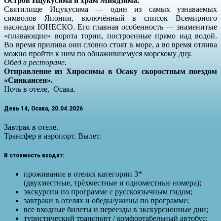
Остров Ицукусима и храм Миядзима.
Святилище Ицукусима — один из самых узнаваемых
символов Японии, включённый в список Всемирного
наследия ЮНЕСКО. Его главная особенность — знаменитые
«плавающие» ворота тории, построенные прямо над водой.
Во время прилива они словно стоят в море, а во время отлива
можно пройти к ним по обнажившемуся морскому дну.
Обед в ресторане.
Отправление из Хиросимы в Осаку скоростным поездом
«Синкансен».
Ночь в отеле, Осака.
День 14, Осака, 20.04.2026
Завтрак в отеле.
Трансфер в аэропорт. Вылет.
В стоимость входит:
проживание в отелях категории 3*
(двухместные, трёхместные и одноместные номера);
экскурсии по программе с русскоязычным гидом;
завтраки в отелях и обеды/ужины по программе;
все входные билеты и переезды в экскурсионные дни;
туристический транспорт / комфортабельный автобус;