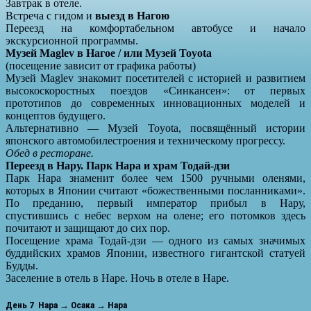
Завтрак в отеле.
Встреча с гидом и
выезд в Нагою
Переезд на комфортабельном автобусе и начало
экскурсионной программы.
Музей Maglev в Нагое / или Музей Toyota
(посещение зависит от графика работы)
Музей Maglev знакомит посетителей с историей и развитием
высокоскоростных поездов «Синкансен»: от первых
прототипов до современных инновационных моделей и
концептов будущего.
Альтернативно — Музей Toyota, посвящённый истории
японского автомобилестроения и техническому прогрессу.
Обед в ресторане.
Переезд в Нару. Парк Нара и храм Тодай-дзи
Парк Нара знаменит более чем 1500 ручными оленями,
которых в Японии считают «божественными посланниками».
По преданию, первый император прибыл в Нару,
спустившись с небес верхом на олене; его потомков здесь
почитают и защищают до сих пор.
Посещение храма Тодай-дзи — одного из самых значимых
буддийских храмов Японии, известного гигантской статуей
Будды.
Заселение в отель в Наре. Ночь в отеле в Наре.
День 7 Нара → Осака → Нара