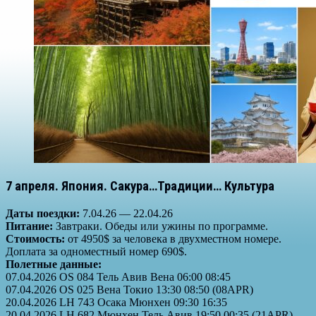
7 апреля. Япония. Сакура…Традиции… Культура
Даты поездки:
7.04.26 — 22.04.26
Питание:
Завтраки. Обеды или ужины по программе.
Стоимость:
от 4950$ за человека в двухместном номере.
Доплата за одноместный номер 690$.
Полетные данные:
07.04.2026 OS 084 Тель Авив Вена 06:00 08:45
07.04.2026 OS 025 Вена Токио 13:30 08:50 (08APR)
20.04.2026 LH 743 Осака Мюнхен 09:30 16:35
20.04.2026 LH 682 Мюнхен Тель Авив 19:50 00:35 (21APR)