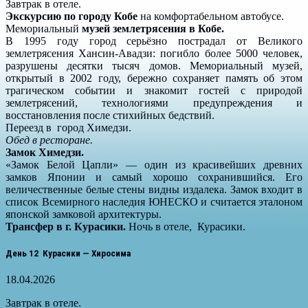
Завтрак в отеле.
Экскурсию по городу Кобе
на комфортабельном автобусе.
Мемориальный
музей землетрясения в Кобе.
В 1995 году город серьёзно пострадал от Великого
землетрясения Хансин-Авадзи: погибло более 5000 человек,
разрушены десятки тысяч домов. Мемориальный музей,
открытый в 2002 году, бережно сохраняет память об этом
трагическом событии и знакомит гостей с природой
землетрясений, технологиями предупреждения и
восстановления после стихийных бедствий.
Переезд в город Химедзи.
Обед в ресторане.
Замок Химедзи.
«Замок Белой Цапли» — один из красивейших древних
замков Японии и самый хорошо сохранившийся. Его
величественные белые стены видны издалека. Замок входит в
список Всемирного наследия ЮНЕСКО и считается эталоном
японской замковой архитектуры.
Трансфер в г. Курасики.
Ночь в отеле, Курасики.
День 12 Курасики — Хиросима
18.04.2026
Завтрак в отеле.