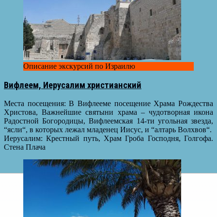
Описание экскурсий по Израилю
Вифлеем, Иерусалим христианский
Места посещения: В Вифлееме посещение Храма Рождества
Христова, Важнейшие святыни храма – чудотворная икона
Радостной Богородицы, Вифлеемская 14-ти угольная звезда,
“ясли“, в которых лежал младенец Иисус, и “алтарь Волхвов“.
Иерусалим: Крестный путь, Храм Гроба Господня, Голгофа.
Стена Плача