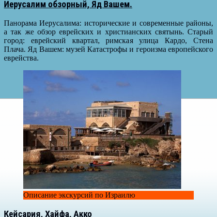
Иерусалим обзорный, Яд Вашем.
Панорама Иерусалима: исторические и современные районы,
а так же обзор еврейских и христианских святынь. Старый
город: еврейский квартал, римская улица Кардо, Стена
Плача. Яд Вашем: музей Катастрофы и героизма европейского
еврейства.
Описание экскурсий по Израилю
Кейсария, Хайфа, Акко