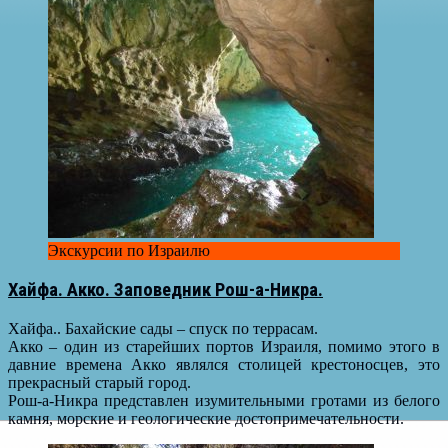
Экскурсии по Израилю
Хайфа. Акко. Заповедник Рош-а-Никра.
Хайфа.. Бахайские сады – спуск по террасам.
Акко – один из старейших портов Израиля, помимо этого в
давние времена Акко являлся столицей крестоносцев, это
прекрасный старый город.
Рош-а-Никра представлен изумительными гротами из белого
камня, морские и геологические достопримечательности.