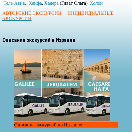
Тель-Авив
,
Хайфа
,
Хадера
(Гиват Ольга),
Холон
АВТОРСКИЕ ЭКСКУРСИИ
ИНДИВИДУАЛЬНЫЕ
ЭКСКУРСИИ
Описание экскурсий в Израиле
Описание экскурсий по Израилю