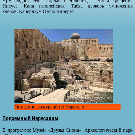
Армагеддон. Река Иордан ( Ярденит) – места крещения
Иисуса. Кана галилейская. Табха церковь умножения
хлебов. Капернаум Озеро Кинерет.
Описание экскурсий по Израилю
Подземный Иерусалим
В программе: Музей «Друзья Сиона». Археологический парк