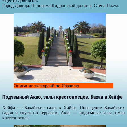
«Центр Дэвидсон.
Город Давида. Панорама Кидронской долины. Стена Плача.
Описание экскурсий по Израилю
Подземный Акко, залы крестоносцев. Бахаи в Хайфе
Хайфа — Бахайские сады в Хайфе. Посещение Бахайских
садов и спуск по террасам. Акко — подземные залы замка
крестоносцев.