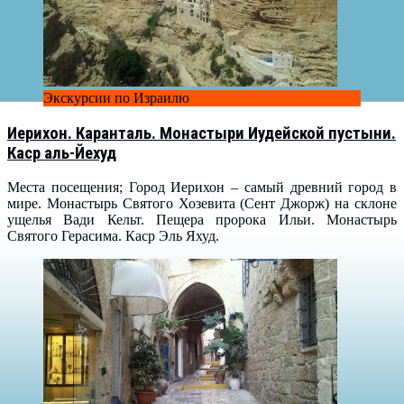
Экскурсии по Израилю
Иерихон. Каранталь. Монастыри Иудейской пустыни.
Каср аль-Йехуд
Места посещения; Город Иерихон – самый древний город в
мире. Монастырь Святого Хозевита (Сент Джорж) на склоне
ущелья Вади Кельт. Пещера пророка Ильи. Монастырь
Святого Герасима. Каср Эль Яхуд.