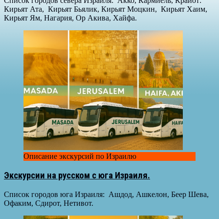
Список городов севера Израиля: Акко, Кармиель, Крайот:
Кирьят Ата, Кирьят Бьялик, Кирьят Моцкин, Кирьят Хаим,
Кирьят Ям, Нагария, Ор Акива, Хайфа.
Описание экскурсий по Израилю
Экскурсии на русском с юга Израиля.
Список городов юга Израиля: Ашдод, Ашкелон, Беер Шева,
Офаким, Сдирот, Нетивот.