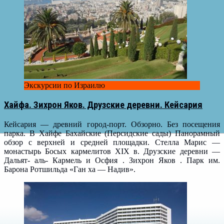
Экскурсии по Израилю
Хайфа. Зихрон Яков. Друзские деревни. Кейсария
Кейсария — древний город-порт. Обзорно. Без посещения
парка. В Хайфе Бахайские (Персидские сады) Панорамный
обзор с верхней и средней площадки. Стелла Марис —
монастырь Босых кармелитов XIX в. Друзские деревни —
Дальят- аль- Кармель и Осфия . Зихрон Яков . Парк им.
Барона Ротшильда «Ган ха — Надив».