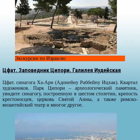
Экскурсии по Израилю
Цфат. Заповедник Ципори. Галилея Иудейская
Цфат. синагога Ха-Ари (Адонейну Раббейну Ицхак). Квартал
художников. Парк Ципори – археологический памятник,
увидите синагогу, построенную в шестом столетии, крепость
крестоносцев, церковь Святой Анны, а также римско-
византийский театр и многое другое.