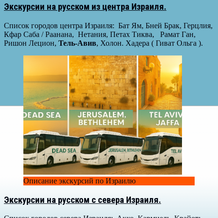
Экскурсии на русском из центра Израиля.
Список городов центра Израиля: Бат Ям, Бней Брак, Герцлия,
Кфар Саба / Раанана, Нетания, Петах Тиква, Рамат Ган,
Ришон Лецион,
Тель-Авив
, Холон. Хадера ( Гиват Ольга ).
Описание экскурсий по Израилю
Экскурсии на русском с севера Израиля.