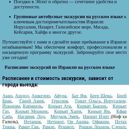
Поездки в Эйлат и обратно — сочетание удобства и
доступности.
Групповые автобусные экскурсии на русском языке
к
ключевым достопримечательностям Израиля:
Иерусалим, Назарет, Галилейское море, Масада,
Кейсария, Хайфа и многое другое.
Путешествуйте с нами и сделайте ваше пребывание в Израиле
незабываемым! Мы обеспечим комфорт, профессионализм и
насыщенную программу экскурсий. Забронируйте свое место
уже сегодня!
Расписание экскурсий по Израилю на русском языке
Расписание и стоимость экскурсии, зависит от
города выезда:
Акко
,
Ашдод
,
Ашкелон
,
Афула
,
Бат Ям
,
Беер Шева
,
Бней
Брак
,
Ганей Авив
,
Герцлия
,
Гиват Ольга
,
Иерусалим,
Йокнеам
,
Кармиель
,
Кирьят Ата
,
Кирьят Бьялик
,
Кирьят
Гат
,
Кирьят Моцкин
,
Кирьят Хаим
,
Кирьят Ям
,
Кфар
Саба
,
Нагария
,
Лод
,
Мегдаль Эмек
,
Нацрат Илит
(Ноф ха
Галиль),
Нетания
,
Нетивот
,
Ор Акива,
Офаким
,
Петах
Тиква
,
Рамат Ган
,
Рамле
,
Реховот
,
Ришон Лецион
,
Сдерот
,