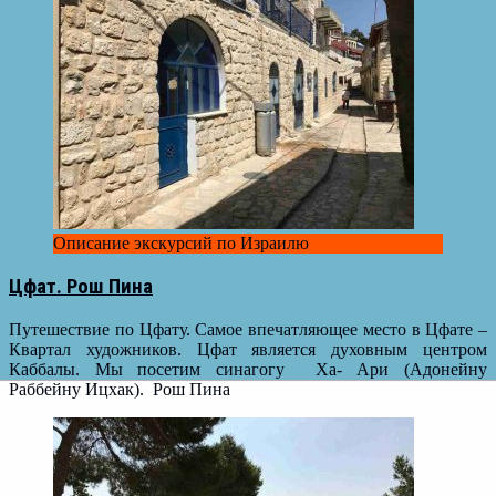
Описание экскурсий по Израилю
Цфат. Рош Пина
Путешествие по Цфату. Самое впечатляющее место в Цфате –
Квартал художников. Цфат является духовным центром
Каббалы. Мы посетим синагогу Ха- Ари (Адонейну
Раббейну Ицхак). Рош Пина