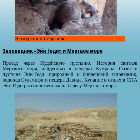
Экскурсии по Израилю
Заповедник «Эйн Геди» и Мертвое море
Проезд через Иудейскую пустыню. История свитков
Мертвого моря, найденных в пещерах Кумрана. Оазис в
пустыне Эйн-Геди: природный и библейский заповедник,
водопад Суламифи и пещера Давида. Купание и отдых в СПА
Эйн Геди рассположенном на берегу Мертвого моря.