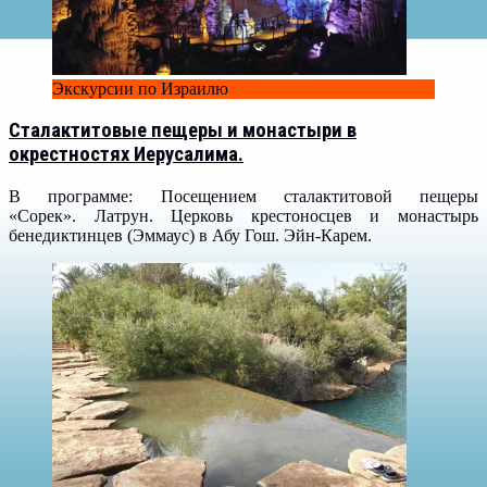
Экскурсии по Израилю
Сталактитовые пещеры и монастыри в
окрестностях Иерусалима.
В программе: Посещением сталактитовой пещеры
«Сорек». Латрун. Церковь крестоносцев и монастырь
бенедиктинцев (Эммаус) в Абу Гош. Эйн-Карем.