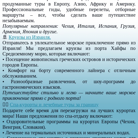
продуманные туры в Европу, Азию, Африку и Америку.
Профессиональные гиды, удобные перелеты, отборные
маршруты – все, чтобы сделать ваше путешествие
незабываемым.
Популярные направления: Чехия, Италия, Испания, Грузия,
Армения, Япония и другие.
🚢
Круизы из Израиля.
Отправьтесь в увлекательное морское приключение прямо из
Израиля! Мы предлагаем круизы из порта Хайфы по
Средиземному морю, которые включают:
• Посещение живописных греческих островов и исторических
городов Европы.
• Комфорт на борту современного лайнера с отличным
обслуживанием.
• Разнообразные развлечения, от шоу-программ до
гастрономических изысков.
Путешествуйте стильно и легко — начните ваше морское
приключение прямо с родного порта!
💆‍♀️
Спа-курорты и лечебные туры за границу
Подарите себе время для перезагрузки на лучших курортах
мира! Наши предложения по спа-отдыху включают:
• Оздоровительные программы на курортах Европы (Чехия,
Венгрия, Словакия).
• Лечение на термальных источниках и минеральных водах.