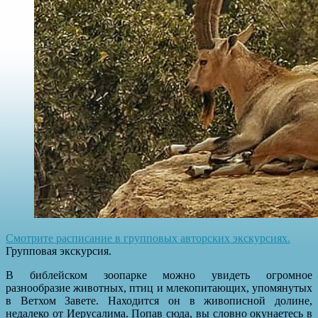
Смотрите расписание в групповых авторских экскурсиях.
Групповая экскурсия.
В библейском зоопарке можно увидеть огромное
разнообразие животных, птиц и млекопитающих, упомянутых
в Ветхом Завете. Находится он в живописной долине,
недалеко от Иерусалима. Попав сюда, вы словно окунаетесь в