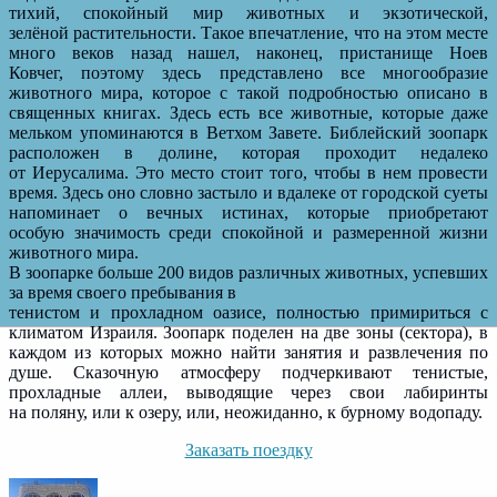
тихий, спокойный мир животных и экзотической,
зелёной растительности. Такое впечатление, что на этом месте
много веков назад нашел, наконец, пристанище Ноев
Ковчег, поэтому здесь представлено все многообразие
животного мира, которое с такой подробностью описано в
священных книгах. Здесь есть все животные, которые даже
мельком упоминаются в Ветхом Завете. Библейский зоопарк
расположен в долине, которая проходит недалеко
от Иерусалима. Это место стоит того, чтобы в нем провести
время. Здесь оно словно застыло и вдалеке от городской суеты
напоминает о вечных истинах, которые приобретают
особую значимость среди спокойной и размеренной жизни
животного мира.
В зоопарке больше 200 видов различных животных, успевших
за время своего пребывания в
тенистом и прохладном оазисе, полностью примириться с
климатом Израиля. Зоопарк поделен на две зоны (сектора), в
каждом из которых можно найти занятия и развлечения по
душе. Сказочную атмосферу подчеркивают тенистые,
прохладные аллеи, выводящие через свои лабиринты
на поляну, или к озеру, или, неожиданно, к бурному водопаду.
Заказать поездку