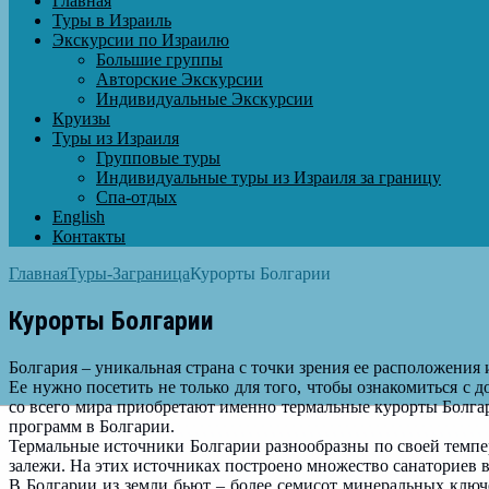
Главная
Туры в Израиль
Экскурсии по Израилю
Большие группы
Авторские Экскурсии
Индивидуальные Экскурсии
Круизы
Туры из Израиля
Групповые туры
Индивидуальные туры из Израиля за границу
Спа-отдых
English
Контакты
Главная
Туры-Заграница
Курорты Болгарии
Курорты Болгарии
Болгария – уникальная страна с точки зрения ее расположения 
Ее нужно посетить не только для того, чтобы ознакомиться с 
со всего мира приобретают именно термальные курорты Болгар
программ в Болгарии.
Термальные источники Болгарии разнообразны по своей темпе
залежи. На этих источниках построено множество санаториев
В Болгарии из земли бьют – более семисот минеральных ключ