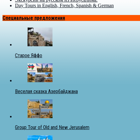
Day Tours in English, French, Spanish & German
Специальные предложения
Старое Яффо
Веселая сказка Азербайджана
Group Tour of Old and New Jerusalem