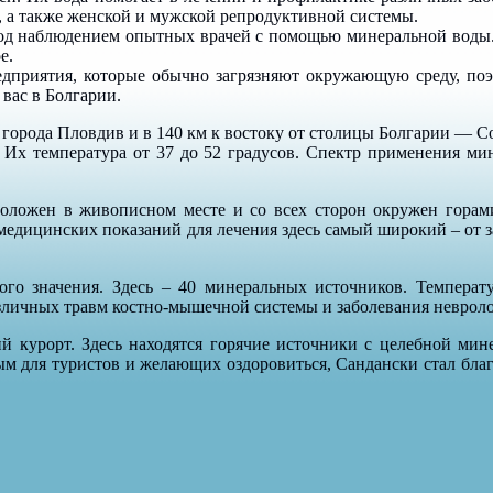
, а также женской и мужской репродуктивной системы.
од наблюдением опытных врачей с помощью минеральной воды. Э
е.
редприятия, которые обычно загрязняют окружающую среду, по
вас в Болгарии.
е города Пловдив и в 140 км к востоку от столицы Болгарии — С
Их температура от 37 до 52 градусов. Спектр применения ми
оложен в живописном месте и со всех сторон окружен горами
р медицинских показаний для лечения здесь самый широкий – от
о значения. Здесь – 40 минеральных источников. Температур
зличных травм костно-мышечной системы и заболевания невролог
 курорт. Здесь находятся горячие источники с целебной мин
ым для туристов и желающих оздоровиться, Сандански стал благ