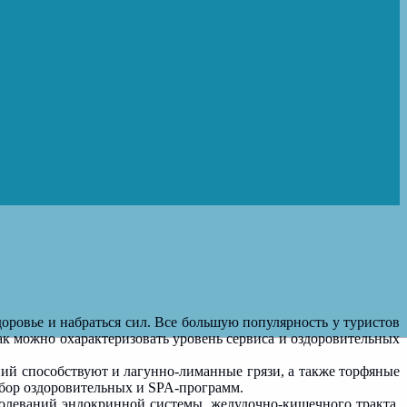
доровье и набраться сил. Все большую популярность у туристов
ак можно охарактеризовать уровень сервиса и оздоровительных
ий способствуют и лагунно-лиманные грязи, а также торфяные
ыбор оздоровительных и SPA-программ.
болеваний эндокринной системы, желудочно-кишечного тракта,