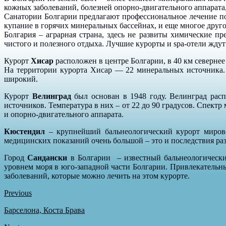
кожных заболеваний, болезней опорно-двигательного аппарата
Санатории Болгарии предлагают профессиональное лечение п
купание в горячих минеральных бассейнах, и еще многое друго
Болгария – аграрная страна, здесь не развиты химические п
чистого и полезного отдыха. Лучшие курорты и spa-отели ждут 
Курорт
Хисар
расположен в центре Болгарии, в 40 км северне
На территории курорта Хисар — 22 минеральных источника. 
широкий.
Курорт
Велинград
был основан в 1948 году. Велинград расп
источников. Температура в них – от 22 до 90 градусов. Спект
и опорно-двигательного аппарата.
Кюстендил
– крупнейший бальнеологический курорт мировог
медицинских показаний очень большой – это и последствия ра
Город
Сандански
в Болгарии – известный бальнеологический
уровнем моря в юго-западной части Болгарии. Привлекательн
заболеваний, которые можно лечить на этом курорте.
Previous
Барселона, Коста Брава