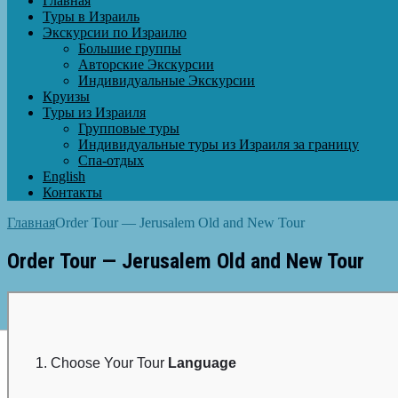
Главная
Туры в Израиль
Экскурсии по Израилю
Большие группы
Авторские Экскурсии
Индивидуальные Экскурсии
Круизы
Туры из Израиля
Групповые туры
Индивидуальные туры из Израиля за границу
Спа-отдых
English
Контакты
Главная
Order Tour — Jerusalem Old and New Tour
Order Tour — Jerusalem Old and New Tour