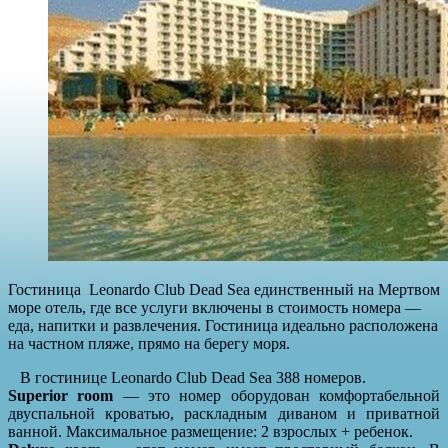
Гостиница
Leonardo Club Dead Sea
единственный на Мертвом
море отель, где все услуги включены в стоимость номера —
еда, напитки и развлечения. Гостиница идеально расположена
на частном пляже, прямо на берегу моря.
В гостинице
Leonardo Club Dead Sea
388 номеров.
Superior room
— это номер оборудован комфортабельной
двуспальной кроватью, раскладным диваном и приватной
ванной. Максимальное размещение: 2 взрослых + ребенок.