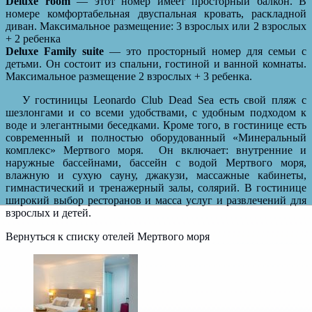
Deluxe room
— этот номер имеет просторный балкон. В
номере комфортабельная двуспальная кровать, раскладной
диван. Максимальное размещение: 3 взрослых или 2 взрослых
+ 2 ребенка
Deluxe Family suite
— это просторный номер для семьи с
детьми. Он состоит из спальни, гостиной и ванной комнаты.
Максимальное размещение 2 взрослых + 3 ребенка.
У гостиницы
Leonardo Club Dead Sea
есть свой пляж с
шезлонгами и со всеми удобствами, с удобным подходом к
воде и элегантными беседками. Кроме того, в гостинице есть
современный и полностью оборудованный «Минеральный
комплекс» Мертвого моря. Он включает: внутренние и
наружные бассейнами, бассейн с водой Мертвого моря,
влажную и сухую сауну, джакузи, массажные кабинеты,
гимнастический и тренажерный залы, солярий. В гостинице
широкий выбор ресторанов и масса услуг и развлечений для
взрослых и детей.
Вернуться к списку отелей Мертвого моря