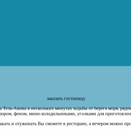
заказать гостиницу
а Тель-Авива в нескольких минутах ходьбы от берега моря, ряд
зором, феном, мини-холодильниками, уголками для приготовлен
ракать и отужинать Вы сможете в ресторане, а вечером можно пр