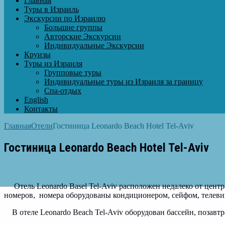
Главная
Туры в Израиль
Экскурсии по Израилю
Большие группы
Авторские Экскурсии
Индивидуальные Экскурсии
Круизы
Туры из Израиля
Групповые туры
Индивидуальные туры из Израиля за границу
Спа-отдых
English
Контакты
Главная
Отели
Гостиница Leonardo Beach Hotel Tel-Aviv
Гостиница Leonardo Beach Hotel Tel-Aviv
Отель
Leonardo Basel Tel-Aviv
расположен недалеко от центр
номеров, номера оборудованы кондиционером, сейфом, телеви
В отеле
Leonardo Beach Tel-Aviv
оборудован бассейн, позавт