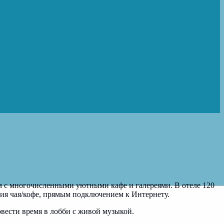
ом с многочисленными уютными кафе и галереями. В отеле 120
ия чая/кофе, прямым подключением к Интернету.
овести время в лобби с живой музыкой.