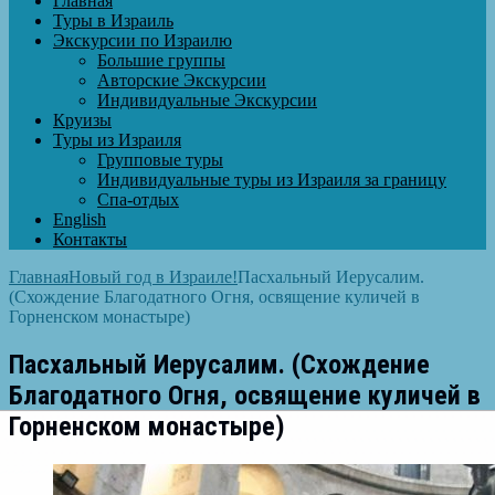
Главная
Туры в Израиль
Экскурсии по Израилю
Большие группы
Авторские Экскурсии
Индивидуальные Экскурсии
Круизы
Туры из Израиля
Групповые туры
Индивидуальные туры из Израиля за границу
Спа-отдых
English
Контакты
Главная
Новый год в Израиле!
Пасхальный Иерусалим.
(Схождение Благодатного Огня, освящение куличей в
Горненском монастыре)
Пасхальный Иерусалим. (Схождение
Благодатного Огня, освящение куличей в
Горненском монастыре)