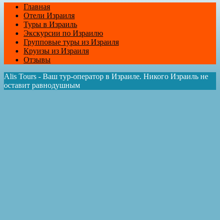
Главная
Отели Израиля
Туры в Израиль
Экскурсии по Израилю
Групповые туры из Израиля
Круизы из Израиля
Отзывы
Alis Tours - Ваш тур-оператор в Израиле. Никого Израиль не
оставит равнодушным