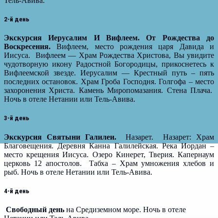
Тель-Авива.
2-й день
Экскурсия Иерусалим И Вифлеем. От Рождества до
Воскресения.
Вифлеем, место рождения царя Давида и
Иисуса. Вифлеем — Храм Рождества Христова, Вы увидите
чудотворную икону Радостной Богородицы, прикоснетесь к
Вифлеемской звезде. Иерусалим — Крестный путь – пять
последних остановок. Храм Гроба Господня. Голгофа – место
захоронения Христа. Камень Миропомазания. Стена Плача.
Ночь в отеле Нетании или Тель-Авива.
3-й день
Экскурсия Святыни Галилеи.
Назарет. Назарет: Храм
Благовещения. Деревня Канна Галилейская. Река Иордан –
место крещения Иисуса. Озеро Кинерет, Тверия. Капернаум
церковь 12 апостолов. Табха – Храм умножения хлебов и
рыб. Ночь в отеле Нетании или Тель-Авива.
4-й день
Свободный день
на Средиземном море. Ночь в отеле