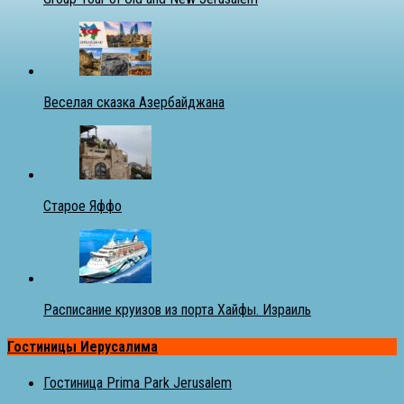
Веселая сказка Азербайджана
Старое Яффо
Расписание круизов из порта Хайфы. Израиль
Гостиницы Иерусалима
Гостиница Prima Park Jerusalem