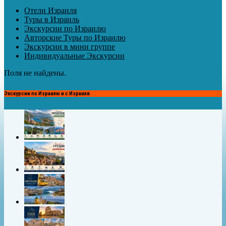
Отели Израиля
Туры в Израиль
Экскурсии по Израилю
Авторские Туры по Израилю
Экскурсии в мини группе
Индивидуальные Экскурсии
Поля не найдены.
Экскурсии по Израилю и с Израиля