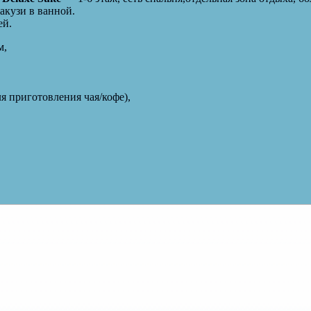
акузи в ванной.
ей.
м,
я приготовления чая/кофе),