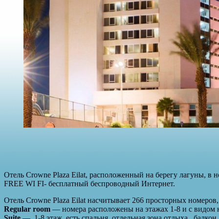
Отель
Crowne Plaza Eilat
, расположенный на берегу лагуны, в 
FREE WI FI- бесплатный беспроводный Интернет.
Отель
Crowne Plaza Eilat
насчитывает 266 просторных номеров,
Regular room
— номера расположены на этажах 1-8 и с видом 
Suite
— 1-8 этаж, есть спальня, отдельная зона отдыха, балкон