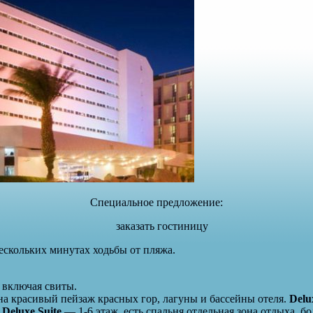
Специальное предложение:
заказать гостиницу
нескольких минутах ходьбы от пляжа.
 включая свиты.
на красивый пейзаж красных гор, лагуны и бассейны отеля.
Delu
.
Deluxe Suite
— 1-6 этаж, есть спальня,отдельная зона отдыха, б