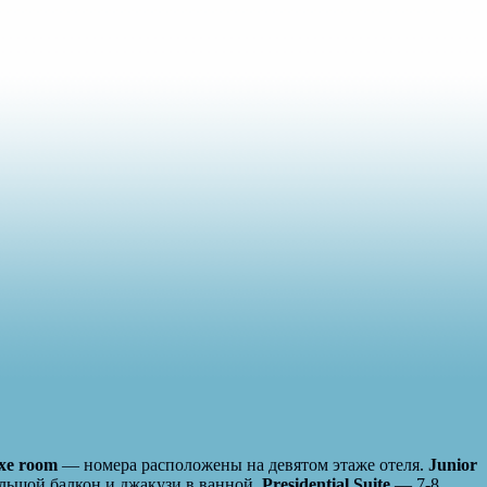
xe room
— номера расположены на девятом этаже отеля.
Junior
ольшой балкон и джакузи в ванной.
Presidential Suite
— 7-8